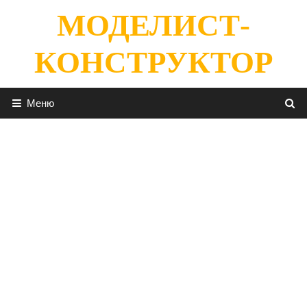
Перейти
МОДЕЛИСТ-
к
содержимому
КОНСТРУКТОР
Меню