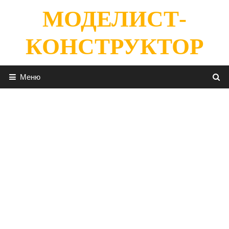
Перейти
МОДЕЛИСТ-
к
содержимому
КОНСТРУКТОР
Меню