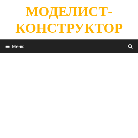
Перейти
МОДЕЛИСТ-
к
содержимому
КОНСТРУКТОР
Меню