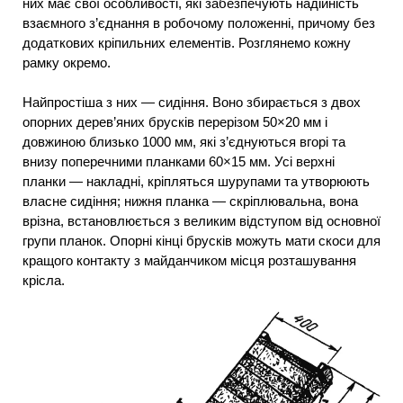
них має свої особливості, які забезпечують надійність
взаємного з’єднання в робочому положенні, причому без
додаткових кріпильних елементів. Розглянемо кожну
рамку окремо.
Найпростіша з них — сидіння. Воно збирається з двох
опорних дерев’яних брусків перерізом 50×20 мм і
довжиною близько 1000 мм, які з’єднуються вгорі та
внизу поперечними планками 60×15 мм. Усі верхні
планки — накладні, кріпляться шурупами та утворюють
власне сидіння; нижня планка — скріплювальна, вона
врізна, встановлюється з великим відступом від основної
групи планок. Опорні кінці брусків можуть мати скоси для
кращого контакту з майданчиком місця розташування
крісла.