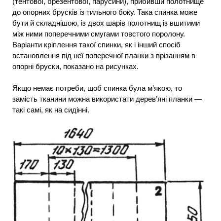
(тентової, брезентової, парусини), прибивши полотнище
до опорних брусків із тильного боку. Така спинка може
бути й складнішою, із двох шарів полотнищ із вшитими
між ними поперечними смугами товстого поролону.
Варіанти кріплення такої спинки, як і інший спосіб
встановлення під неї поперечної планки з врізанням в
опорні бруски, показано на рисунках.
Якщо немає потреби, щоб спинка була м’якою, то
замість тканини можна використати дерев’яні планки —
такі самі, як на сидінні.