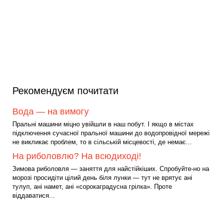
Рекомендуєм почитати
Вода — на вимогу
Пральні машини міцно увійшли в наш побут. І якщо в містах
підключення сучасної пральної машини до водопровідної мережі
не викликає проблем, то в сільській місцевості, де немає...
На риболовлю? На всюдиході!
Зимова риболовля — заняття для найстійкіших. Спробуйте-но на
морозі просидіти цілий день біля лунки — тут не врятує ані
тулуп, ані намет, ані «сорокаградусна грілка». Проте
віддаватися...