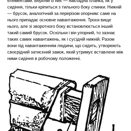
елементами. Верхній із них — накладна планка, як у
сидіння, тільки кріпиться з тильного боку спинки. Нижній
— брусок, аналогічний за перерізом опорним: саме на
нього припадає основне навантаження. Трохи вище
нього, але зі зворотного боку встановлюється інший
такий самий брусок. Оскільки і він упорний, то зазнає
таких самих навантажень, як і сусідній нижній. Разом
вони під навантаженням людини, що сидить, утворюють
своєрідний затискний замок, який утримує вставлене між
ними сидіння в робочому положенні.