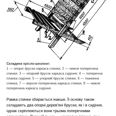
Складене крісло-шезлонг:
1 — опорні бруски каркаса спинки; 2 — нижня поперечина
спинки; 3 — опорний брусок каркаса сидіння; 4 — поперечна
планка сидіння; 5 — упорний брусок спинки; 6 — тканинна
спинка; 7 — верхня поперечина каркаса спинки; 8 — нижня
поперечина каркаса сидіння
Рамка спинки збирається інакше. Її основу також
складають два опорні дерев’яні бруски, як і в сидіння,
однак скріплюються вони трьома поперечними