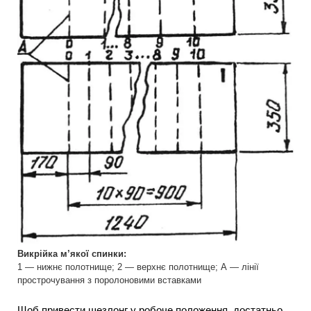
Викрійка м’якої спинки:
1 — нижнє полотнище; 2 — верхнє полотнище; А — лінії
прострочування з поролоновими вставками
Щоб привести шезлонг у робоче положення, достатньо