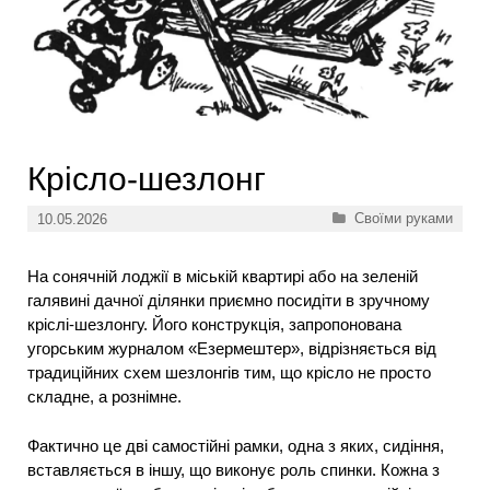
Крісло-шезлонг
Категорії
Своїми руками
10.05.2026
На сонячній лоджії в міській квартирі або на зеленій
галявині дачної ділянки приємно посидіти в зручному
кріслі-шезлонгу. Його конструкція, запропонована
угорським журналом «Езермештер», відрізняється від
традиційних схем шезлонгів тим, що крісло не просто
складне, а рознімне.
Фактично це дві самостійні рамки, одна з яких, сидіння,
вставляється в іншу, що виконує роль спинки. Кожна з