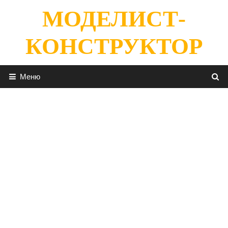
Перейти
МОДЕЛИСТ-
к
содержимому
КОНСТРУКТОР
Меню