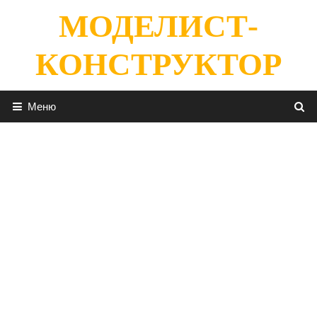
Перейти
МОДЕЛИСТ-
к
содержимому
КОНСТРУКТОР
Меню