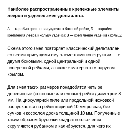
Наиболее распространенные крепежные элементы
лееров и уздечек змея-дельталета:
А — карабин крепления уздечки к боковой рейке; Б — карабин
крепления леера к кольцу уздечки; В — креп ление уздечки к кольцу.
Схема этого змея повторяет классический дельтаплан
со всеми присущими ему элементами конструкции — с
двумя боковыми, одной центральной и одной
поперечной рейками, а также с матерчатым парусом-
крылом.
Для змея таких размеров понадобятся четыре
деревянные (сосновые или еловые) рейки диаметром 8
мм. На циркулярной пиле или продольной ножовкой
распускается на рейки шириной 10 мм ровная, без
сучков и косослоя доска толщиной 10 мм. Полученные
таким образом брусочки квадратного сечения
скругляются рубанком и калибруются, для чего их