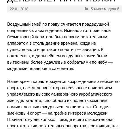
Рубрики
В мире моделей
22.01.2018
Воздушный змей по праву считается прадедушкой
современных авиамоделей. Именно этот привязной
безмоторный паритель был первым летательным
аппаратом в столь давние времена, когда не
существовало еще такого понятия — авиация. К
сожалению, в дальнейшем воздушные змеи были
вытеснены более удачливые собратьями по небу —
моделями планеров и самолетов.
Наше время характеризуется возрождением змейкового
спорта, наступление которого связано с появлением
управляемого высокоманевренного акробатического
змея-дельталета, способного выполнять комплекс
самых сложных фигур высшего пилотажа. Сегодня
змейковый спорт — на гребне интереса молодежи.
Причин тому несколько. Прежде всего относительная
простота таких летательных аппаратов, состоящих, как