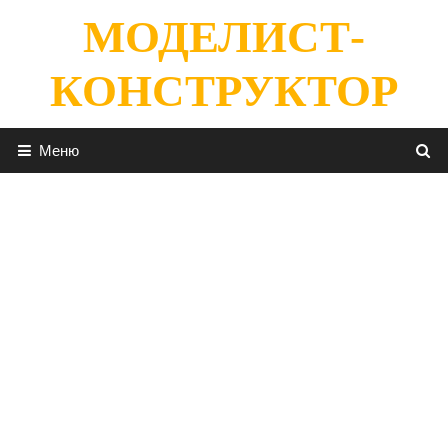
Перейти
МОДЕЛИСТ-
к
содержимому
КОНСТРУКТОР
Меню