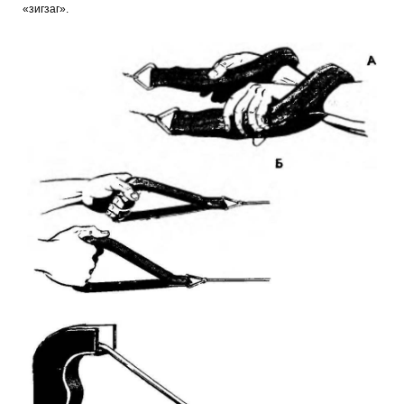
«зигзаг».