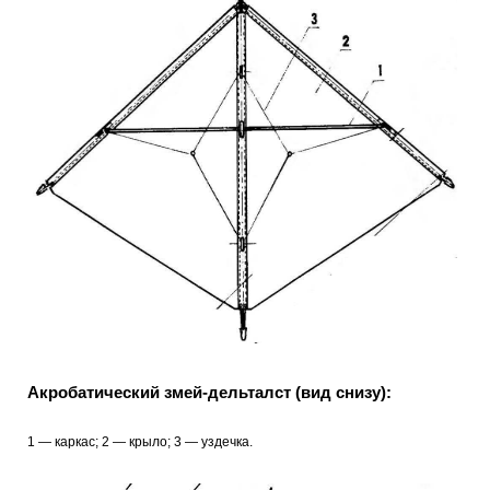
Акробатический змей-дельталст (вид снизу):
1 — каркас; 2 — крыло; 3 — уздечка.