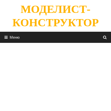
Перейти
МОДЕЛИСТ-
к
содержимому
КОНСТРУКТОР
Меню