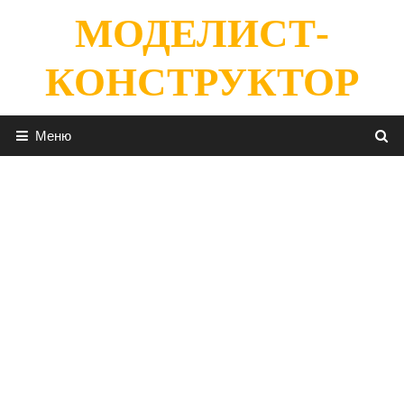
Перейти
МОДЕЛИСТ-
к
содержимому
КОНСТРУКТОР
Меню