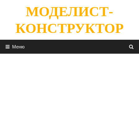
Перейти
МОДЕЛИСТ-
к
содержимому
КОНСТРУКТОР
Меню