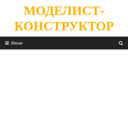
Перейти
МОДЕЛИСТ-
к
содержимому
КОНСТРУКТОР
Меню