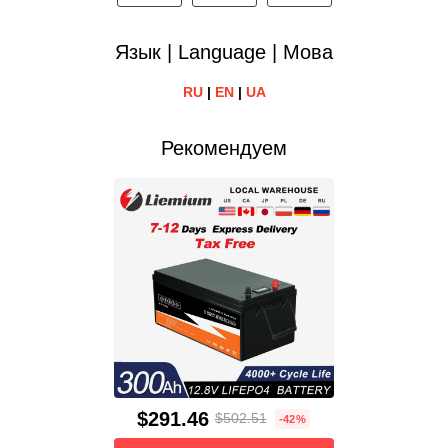
Язык | Language | Мова
RU
|
EN
|
UA
Рекомендуем
$291.46
$502.51
-42%