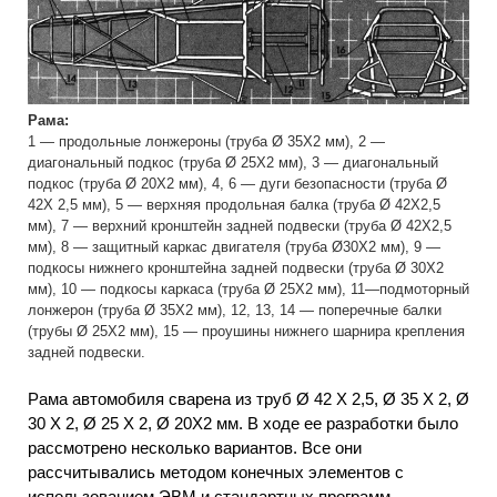
Рама:
1 — продольные лонжероны (труба Ø 35X2 мм), 2 —
диагональный подкос (труба Ø 25X2 мм), 3 — диагональный
подкос (труба Ø 20X2 мм), 4, 6 — дуги безопасности (труба Ø
42Х 2,5 мм), 5 — верхняя продольная балка (труба Ø 42Х2,5
мм), 7 — верхний кронштейн задней подвески (труба Ø 42X2,5
мм), 8 — защитный каркас двигателя (труба Ø30Х2 мм), 9 —
подкосы нижнего кронштейна задней подвески (труба Ø 30X2
мм), 10 — подкосы каркаса (труба Ø 25Х2 мм), 11—подмоторный
лонжерон (труба Ø 35X2 мм), 12, 13, 14 — поперечные балки
(трубы Ø 25X2 мм), 15 — проушины нижнего шарнира крепления
задней подвески.
Рама автомобиля сварена из труб Ø 42 X 2,5, Ø 35 X 2, Ø
30 X 2, Ø 25 X 2, Ø 20X2 мм. В ходе ее разработки было
рассмотрено несколько вариантов. Все они
рассчитывались методом конечных элементов с
использованием ЭВМ и стандартных программ.