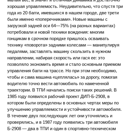
хорошая управляемость. Неудивительно, что спустя три
года из 20 багги, имевшихся в нашем городе, две трети
были именно «поперечниками». Новые машины с
загрузкой задней оси 64—75% (на разных вариантах)
потребовали и новой техники вождения: многим
гонщикам в срочном порядке пришлось осваивать
технику «поворота» задними колесами — манипулируя
педалями, заставлять машину скользить в нужном
направлении, набирая скорость или гася ее: это
позволяло экономить время и стало основным приемом
управления багги на трассе. Но при этом необходимо,
чтобы и сама машина «цеплялась» за дорогу, помогая
водителю точно вести автомобиль по намеченной
траектории. В ТПИ начались поиски таких решений. В
1985 году появился рабочий проект ДИП-Б-2908, в
котором были определены в основных чертах меры по
улучшению управляемости и устойчивости автомобиля.
В течение двух последующих лет они уточнялись и
проверялись, и в 1987 году появились три автомобиля
Б-2908 — два в ТПИ и один в спортивно-техническом