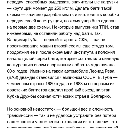
передач, способных выдержать значительные нагрузки
— крутящий момент до 250 кгс*м. Делать багги такой
схемы — значило разрабатывать и изготовлять коробки
передач своей конструкции, поэтому упор был сделан
на первые две схемы. Некоторые выпускники ТПИ, став
инженерами, не оставили работу над багги. Так,
Владимир Губа — первый староста СКБ,— начав
проектирование машин второй схемы еще студентом,
продолжил ее и после окончания института и положил
начало целой серии багги, которые составляли сильную
конкуренцию своим спортивным собратьям до начала
80-х годов. Именно на таком автомобиле Леонид Рева
(ВАЗ) дважды становился чемпионом СССР; В. Губа —
чемпионом страны 1980 года, а в 1983-м он первым из
советских баггистов сделал пробный выезд на этап
Кубка Дружбы социалистических стран в Болгарию.
Но основной недостаток — большой вес и сложность
трансмиссии — так и не удалось устранить без потери
надежности и усложнения технологии изготовления, что
и послужило причиной схода этой схемы со спортивной