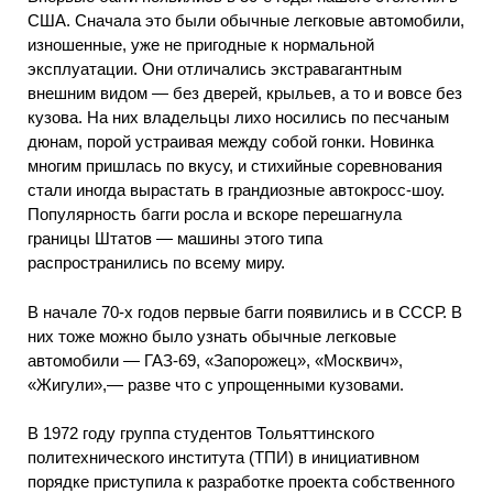
США. Сначала это были обычные легковые автомобили,
изношенные, уже не пригодные к нормальной
эксплуатации. Они отличались экстравагантным
внешним видом — без дверей, крыльев, а то и вовсе без
кузова. На них владельцы лихо носились по песчаным
дюнам, порой устраивая между собой гонки. Новинка
многим пришлась по вкусу, и стихийные соревнования
стали иногда вырастать в грандиозные автокросс-шоу.
Популярность багги росла и вскоре перешагнула
границы Штатов — машины этого типа
распространились по всему миру.
В начале 70-х годов первые багги появились и в СССР. В
них тоже можно было узнать обычные легковые
автомобили — ГАЗ-69, «Запорожец», «Москвич»,
«Жигули»,— разве что с упрощенными кузовами.
В 1972 году группа студентов Тольяттинского
политехнического института (ТПИ) в инициативном
порядке приступила к разработке проекта собственного