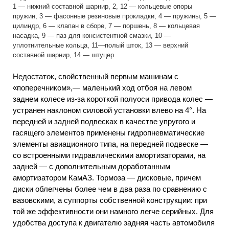
1 — нижний составной шарнир, 2, 12 — кольцевые опоры
пружин, 3 — фасонные резиновые прокладки, 4 — пружины, 5 —
цилиндр, 6 — клапан в сборе, 7 — поршень, 8 — кольцевая
насадка, 9 — паз для консистентной смазки, 10 —
уплотнительные кольца, 11—полый шток, 13 — верхний
составной шарнир, 14 — штуцер.
Недостаток, свойственный первым машинам с
«поперечником»,— маленький ход отбоя на левом
заднем колесе из-за короткой полуоси привода колес —
устранен наклоном силовой установки влево на 4°. На
передней и задней подвесках в качестве упругого и
гасящего элементов применены гидропневматические
элементы авиационного типа, на передней подвеске —
со встроенными гидравлическими амортизаторами, на
задней — с дополнительным доработанным
амортизатором КамАЗ. Тормоза — дисковые, причем
диски облегчены более чем в два раза по сравнению с
вазовскими, а суппорты собственной конструкции: при
той же эффективности они намного легче серийных. Для
удобства доступа к двигателю задняя часть автомобиля