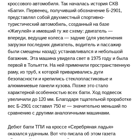
кроссового автомобиля. Так началась история СКВ
«Багги». Первенец, получивший обозначение Б-2901,
представлял собой двухместный спортивно-
туристический автомобиль, созданный на базе
«Жигулей» и имевший ту же схему: двигатель —
впереди, ведущие колеса — задние (для увеличения
загрузки последних двигатель, водитель и пассажир
были смещены назад); устанавливался и небольшой
багажник. Эта машина увидела свет в 1975 году и была
первой в Тольятти. На ней применили пространственную
раму, из труб, к которой приваривались дуги
безопасности и крепились стеклопластиковые и
алюминиевые панели кузова. Позже это стало
характерной особенностью всех багги. Ход подвесок
увеличили до 120 мм. Благодаря тщательной проработке
вес Б-2901 составил 750 кг — значительно меньший по
сравнению с другими аналогичными машинами.
Дебют багги ТПИ на кроссе «Серебряная ладья»
оказался удачным. Вот что писала об этом газета