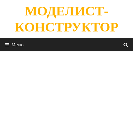
Перейти
МОДЕЛИСТ-
к
содержимому
КОНСТРУКТОР
Меню