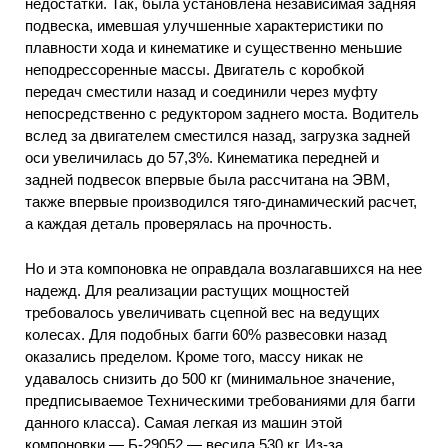
недостатки. Так, была установлена независимая задняя
подвеска, имевшая улучшенные характеристики по
плавности хода и кинематике и существенно меньшие
неподрессоренные массы. Двигатель с коробкой
передач сместили назад и соединили через муфту
непосредственно с редуктором заднего моста. Водитель
вслед за двигателем сместился назад, загрузка задней
оси увеличилась до 57,3%. Кинематика передней и
задней подвесок впервые была рассчитана на ЭВМ,
также впервые производился тяго-динамический расчет,
а каждая деталь проверялась на прочность.
Но и эта компоновка не оправдала возлагавшихся на нее
надежд. Для реализации растущих мощностей
требовалось увеличивать сцепной вес на ведущих
колесах. Для подобных багги 60% развесовки назад
оказались пределом. Кроме того, массу никак не
удавалось снизить до 500 кг (минимальное значение,
предписываемое Техническими требованиями для багги
данного класса). Самая легкая из машин этой
компоновки — Б-29052 — весила 530 кг. Из-за