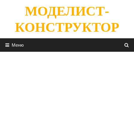
Перейти
МОДЕЛИСТ-
к
содержимому
КОНСТРУКТОР
Меню