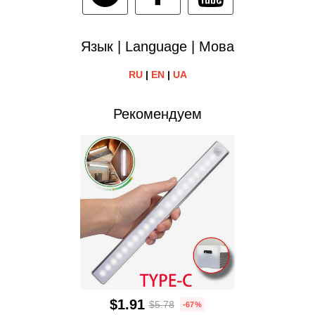
Язык | Language | Мова
RU
|
EN
|
UA
Рекомендуем
$1.91
$5.78
-67%