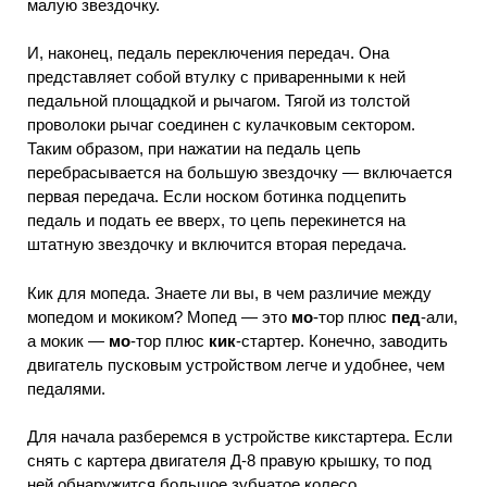
малую звездочку.
И, наконец, педаль переключения передач. Она
представляет собой втулку с приваренными к ней
педальной площадкой и рычагом. Тягой из толстой
проволоки рычаг соединен с кулачковым сектором.
Таким образом, при нажатии на педаль цепь
перебрасывается на большую звездочку — включается
первая передача. Если носком ботинка подцепить
педаль и подать ее вверх, то цепь перекинется на
штатную звездочку и включится вторая передача.
Кик для мопеда. Знаете ли вы, в чем различие между
мопедом и мокиком? Мопед — это
мо
-тор плюс
пед
-али,
а мокик —
мо
-тор плюс
кик
-стартер. Конечно, заводить
двигатель пусковым устройством легче и удобнее, чем
педалями.
Для начала разберемся в устройстве кикстартера. Если
снять с картера двигателя Д-8 правую крышку, то под
ней обнаружится большое зубчатое колесо,