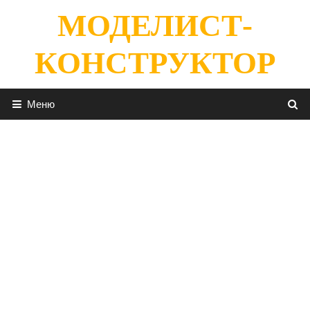
Перейти
МОДЕЛИСТ-
к
содержимому
КОНСТРУКТОР
Меню