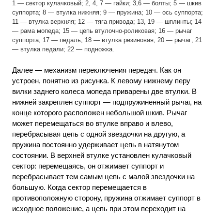
1 — сектор кулачковый; 2, 4, 7 — гайки; 3,6 — болты; 5 — шкив
суппорта; 8 — втулка нижняя; 9 — пружина; 10 — ось суппорта;
11 — втулка верхняя; 12 — тяга привода; 13, 19 — шплинты; 14
— рама мопеда; 15 — цепь втулочно-роликовая; 16 — рычаг
суппорта; 17 — педаль; 18 — втулка резиновая; 20 — рычаг; 21
— втулка педали; 22 — подножка.
Далее — механизм переключения передач. Как он
устроен, понятно из рисунка. К левому нижнему перу
вилки заднего колеса мопеда приварены две втулки. В
нижней закреплен суппорт — подпружиненный рычаг, на
конце которого расположен небольшой шкив. Рычаг
может перемещаться во втулке вправо и влево,
перебрасывая цепь с одной звездочки на другую, а
пружина постоянно удерживает цепь в натянутом
состоянии. В верхней втулке установлен кулачковый
сектор: перемещаясь, он отжимает суппорт и
перебрасывает тем самым цепь с малой звездочки на
большую. Когда сектор перемещается в
противоположную сторону, пружина отжимает суппорт в
исходное положение, а цепь при этом переходит на