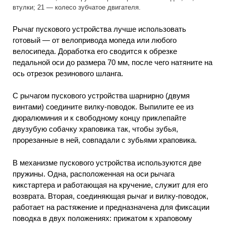
втулки; 21 — колесо зубчатое двигателя.
Рычаг пускового устройства лучше использовать
готовый — от велопривода мопеда или любого
велосипеда. Доработка его сводится к обрезке
педальной оси до размера 70 мм, после чего натяните на
ось отрезок резинового шланга.
С рычагом пускового устройства шарнирно (двумя
винтами) соедините вилку-поводок. Выпилите ее из
дюралюминия и к свободному концу приклепайте
двузубую собачку храповика так, чтобы зубья,
прорезанные в ней, совпадали с зубьями храповика.
В механизме пускового устройства используются две
пружины. Одна, расположенная на оси рычага
кикстартера и работающая на кручение, служит для его
возврата. Вторая, соединяющая рычаг и вилку-поводок,
работает на растяжение и предназначена для фиксации
поводка в двух положениях: прижатом к храповому