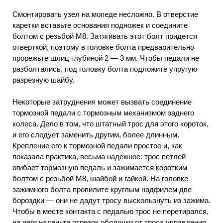
Смонтировать узел на мопеде несложно. В отверстие
каретки вставьте основания подножек и соедините
болтом с резьбой М8. Затягивать этот болт придется
отверткой, поэтому в головке болта предварительно
прорежьте шлиц глубиной 2 — 3 мм. Чтобы педали не
разболтались, под головку болта подложите упругую
разрезную шайбу.
Некоторые затруднения может вызвать соединение
тормозной педали с тормозным механизмом заднего
колеса. Дело в том, что штатный трос для этого короток,
и его следует заменить другим, более длинным.
Крепление его к тормозной педали простое и, как
показала практика, весьма надежное: трос петлей
огибает тормозную педаль и зажимается коротким
болтом с резьбой М8, шайбой и гайкой. На головке
зажимного болта пропилите круглым надфилем две
бороздки — они не дадут тросу выскользнуть из зажима.
Чтобы в месте контакта с педалью трос не перетирался,
на него наденьте отрезок оболочки от троса управления