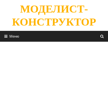
Перейти
МОДЕЛИСТ-
к
содержимому
КОНСТРУКТОР
Меню