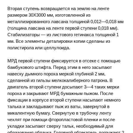
Вторая ступень возвращается на землю на ленте
размером 30X3000 мм, изготовленной из
металлизированного лавсана толщиной 0,012—0,018 мм
(толщина лавсана на ленте первой ступени 0,018 мм).
Стабилизаторы — из листового гетинакса толщиной 1
мм. Все элементы деталировки копии сделаны из
полистирола или целлулоида.
МРД первой ступени фиксируется в отсеке с помощью
бамбукового штифта. Перед этим в него засыпают
навеску дымного пороха меркой глубиной 2 мм,
сделанной из гильзы мелкокалиберного патрона. В
двигатель второй ступени досыпают 3—4 таких мерки
пороха и закрывают МРД бумажным пыжом. После
фиксации в корпусе второй ступени насыпают немного
талька и закладывают пыж из ваты, завернутой в
микалентную бумагу. Свернутую в трубочку ленту
чехлят при помощи фторопластовой пленки и после
укладки засыпают сверху тальк, необходимый для
образования облачка. Головной обтекатель догружают 2