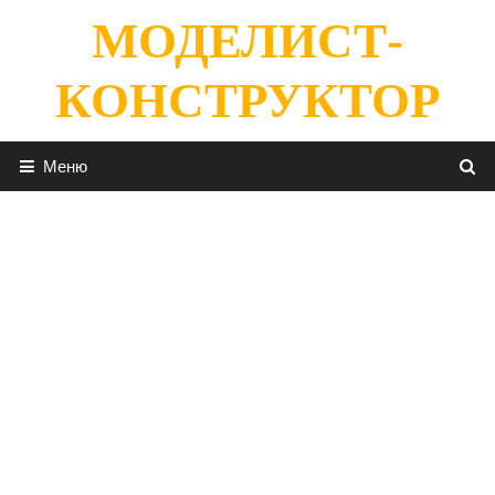
Перейти
МОДЕЛИСТ-
к
содержимому
КОНСТРУКТОР
Меню