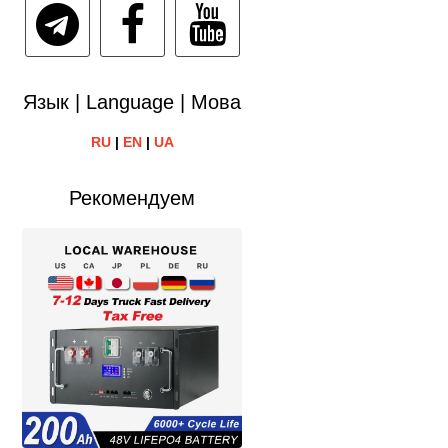
Язык | Language | Мова
RU
|
EN
|
UA
Рекомендуем