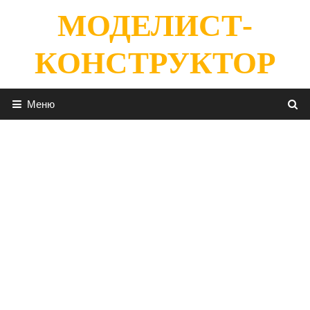
Перейти
МОДЕЛИСТ-
к
содержимому
КОНСТРУКТОР
Меню