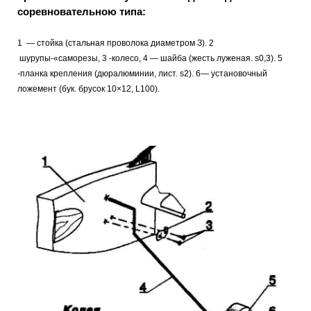
соревновательною типа:
1
— стойка (стальная проволока диаметром З). 2
шурупы-«саморезы, 3 -колесо, 4 — шайба (жесть луженая. s0,3). 5
-планка крепления (дюралюминии, лист. s2). 6— установочный
ложемент (бук. брусок 10×12, L100).