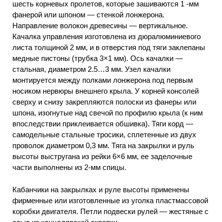
шесть корневых пролетов, которые зашиваются 1 -мм
фанерой или шпоном — стенкой лонжерона.
Направление волокон древесины — вертикальное.
Качалка управления изготовлена из дюралюминиевого
листа толщиной 2 мм, и в отверстия под тяги заклепаны
медные пистоны (трубка 3×1 мм). Ось качалки —
стальная, диаметром 2.5…3 мм. Узел качалки
монтируется между полками лонжерона под первым
носиком нервюры внешнего крыла. У корней консолей
сверху и снизу закрепляются полоски из фанеры или
шпона, изогнутые над свечой по профилю крыла (к ним
впоследствии приклеивается обшивка). Тяги корд —
самодельные стальные тросики, сплетенные из двух
проволок диаметром 0,3 мм. Тяга на закрылки и руль
высоты выстругана из рейки 6×6 мм, ее заделочные
части выполнены из 2-мм спицы.
Кабанчики на закрылках и руле высоты применены
фирменные или изготовленные из уголка пластмассовой
коробки двигателя. Петли подвески рулей — жестяные с