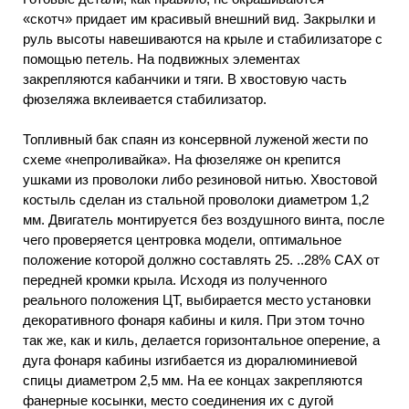
«скотч» придает им красивый внешний вид. Закрылки и
руль высоты навешиваются на крыле и стабилизаторе с
помощью петель. На подвижных элементах
закрепляются кабанчики и тяги. В хвостовую часть
фюзеляжа вклеивается стабилизатор.
Топливный бак спаян из консервной луженой жести по
схеме «непроливайка». На фюзеляже он крепится
ушками из проволоки либо резиновой нитью. Хвостовой
костыль сделан из стальной проволоки диаметром 1,2
мм. Двигатель монтируется без воздушного винта, после
чего проверяется центровка модели, оптимальное
положение которой должно составлять 25. ..28% САХ от
передней кромки крыла. Исходя из полученного
реального положения ЦТ, выбирается место установки
декоративного фонаря кабины и киля. При этом точно
так же, как и киль, делается горизонтальное оперение, а
дуга фонаря кабины изгибается из дюралюминиевой
спицы диаметром 2,5 мм. На ее концах закрепляются
фанерные косынки, место соединения их с дугой