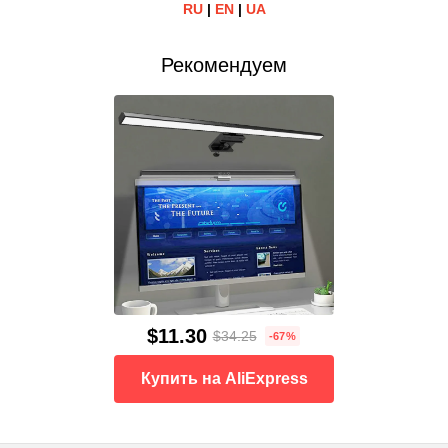
RU
|
EN
|
UA
Рекомендуем
$11.30
$34.25
-67%
Купить на AliExpress