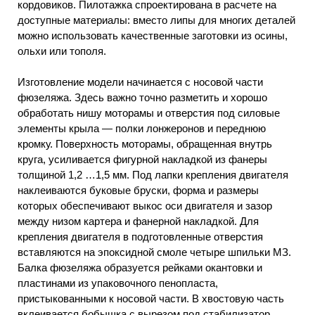
кордовиков. Пилотажка спроектирована в расчете на
доступные материалы: вместо липы для многих деталей
можно использовать качественные заготовки из осины,
ольхи или тополя.
Изготовление модели начинается с носовой части
фюзеляжа. Здесь важно точно разметить и хорошо
обработать нишу моторамы и отверстия под силовые
элементы крыла — полки лонжеронов и переднюю
кромку. Поверхность моторамы, обращенная внутрь
круга, усиливается фигурной накладкой из фанеры
толщиной 1,2 …1,5 мм. Под лапки крепления двигателя
наклеиваются буковые бруски, форма и размеры
которых обеспечивают выкос оси двигателя и зазор
между низом картера и фанерной накладкой. Для
крепления двигателя в подготовленные отверстия
вставляются на эпоксидной смоле четыре шпильки МЗ.
Балка фюзеляжа образуется рейками окантовки и
пластинами из упаковочного пенопласта,
пристыкованными к носовой части. В хвостовую часть
вклеивается бобышка с вырезом под стабилизатор.