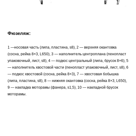
Фюзеляж:
1 —носовая часть (липа, пластина, s8), 2 — верхняя окантовка
(сосна, рейка 8×3, L650), 3 — наполнитель центроплана (пенопласт
упаковочный, лист, s8), 4 — подкос центральный (липа, брусок 8×6), 5
— наполнитель хвостовой части (пенопласт упаковочный, лист, s8), 6
— подкос хвостовой (сосна, рейка 8×3), 7 — хвостовая бобышка
(липа, пластина, s8), 8 — нижняя окантовка (сосна, рейка 8×3, L650),
9 — накладка моторамы (фанера, s1,5), 10 — накладной брусок
моторамы.