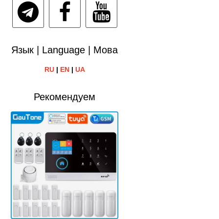
Язык | Language | Мова
RU
|
EN
|
UA
Рекомендуем