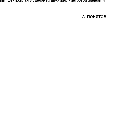
липы. Центроплан 3 сделан из двухмиллиметровой фанеры и
А. ПОНЯТОВ