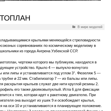
ЕТОПЛАН
Рубрики
В мире моделей
складывающимися крыльями меняющейся стреловидности
есоюзных соревнованиях по космическому моделизму в
 школьники из города Ангрена Узбекской ССР.
кетоплан, чертежи которого мы публикуем, находился в
ледующее устройство. Крыло 4 — выпукло-вогнутого
ы или липы и устанавливается под углом 3°. Фюзеляж 5 —
а трубке ø 22 мм. Стабилизатор 7 — из бальзы или липы.
я раскрытия крыльев служат две нити круглой резины 2.
Профиль его также двояковыпуклый. Игла 6 для фиксации
пится к тяге, которая идет к ракетному двигателю. При
игателя она выходит из ушек 9 и освобождает крылья,
я на оси 10 и устанавливаются в планирующее положение.