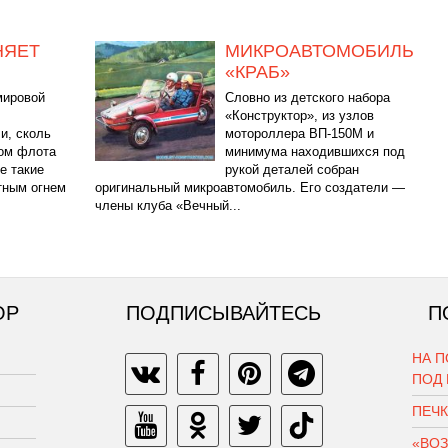
НЯЕТ
МИКРОАВТОМОБИЛЬ
«КРАБ»
мировой
Словно из детского набора
«Конструктор», из узлов
и, сколь
мотороллера ВП-150М и
ом флота
минимума находившихся под
е такие
рукой деталей собран
тным огнем
оригинальный микроавтомобиль. Его создатели —
члены клуба «Вечный...
ОР
ПОДПИСЫВАЙТЕСЬ
П
НА П
ПОД
ПЕЧ
«ВО