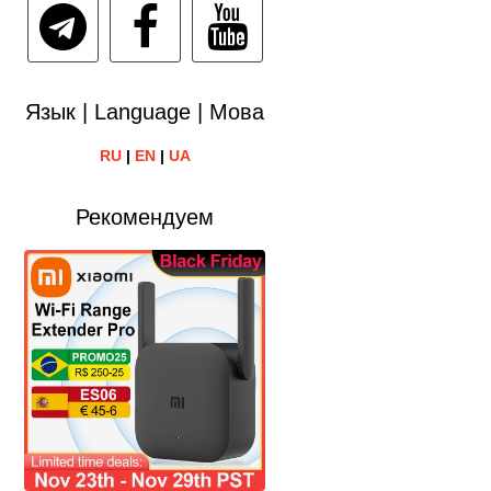
Язык | Language | Мова
RU
|
EN
|
UA
Рекомендуем