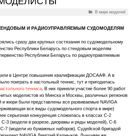
МОДЕЛИСТЫ
Рубрики
В мире моделей
СТЕНДОВЫМ И РАДИОУПРАВЛЯЕМЫМ СУДОМОДЕЛЯМ
тоялись сразу два крупных состязания по судомодельному
венство Республики Беларусь по стендовым моделям
и первенство Республики Беларусь по радиоуправляемым
дили в Центре повышения квалификации ДОСААФ. А в
ло поиграть в настольный теннис, тут и пригодилась
настольного тенниса
. В них приняли участие более 90 работ
енитых моделистов из Минска и Москвы, различных регионов
ей и жюри были представлены все развиваемые NAVIGA
ерживающая все виды судомодельного спорта в мире)
ее серьезная конкуренция сложилась в классах С-2
 С-3 (модели в разрезе, диорамы и ряды моделей), С-6
 С-7 (модели из бумажных наборов). Судейской бригадой
президент NAVIGA Дмитрий Калмыков. Лучшими же