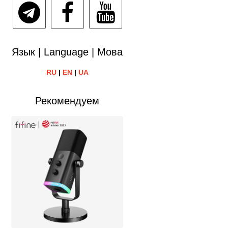
Язык | Language | Мова
RU
|
EN
|
UA
Рекомендуем