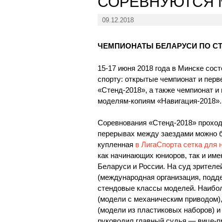
СОРЕВНУЮТСЯ 
09.12.2018
ЧЕМПИОНАТЫ БЕЛАРУСИ ПО 
15-17 июня 2018 года в Минске сос
спорту: открытые чемпионат и пер
«Стенд-2018», а также чемпионат 
моделям-копиям «Навигация-2018».
Соревнования «Стенд-2018» прохо
перерывах между заездами можно бы
купленная
в ЛигаСпорта сетка для 
как начинающих юниоров, так и им
Беларуси и России. На суд зрител
(международная организация, подд
стендовые классы моделей. Наибол
(модели с механическим приводом),
(модели из пластиковых наборов) и
руководил главный судья — вице-