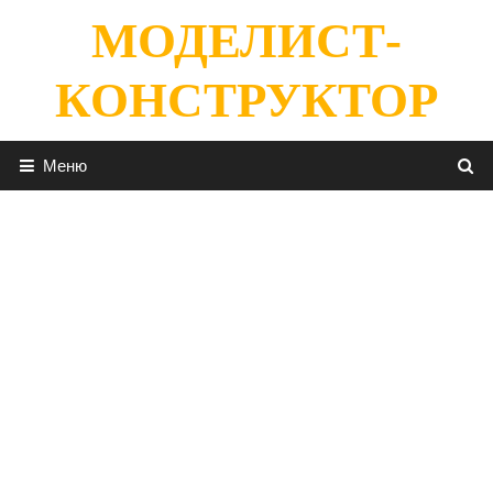
Перейти
МОДЕЛИСТ-
к
содержимому
КОНСТРУКТОР
Меню