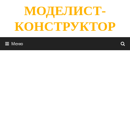
Перейти
МОДЕЛИСТ-
к
содержимому
КОНСТРУКТОР
Меню