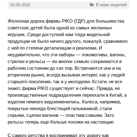
Рубрики
В мире моделей
03.05.2020
Железная дорога фирмы PIKO (ГДР) для большинства
советских детей была одной из самых желанных
игрушек. Среди доступной нам тогда модельной
продукции не было ничего другого, пожалуй, сравнимого
с ней по степени детализации и реализма. И
неудивительно, что эти наборы — локомотивы, вагоны,
стрелки и рельсы — во многих семьях сохраняются в
рабочем состоянии до сих пор. Встречаются они и на
вторичном рынке, всегда вызывая интерес как у людей
старшего поколения, так и у молодежи. Кстати, не все
знают, фирма PIKO существует и сейчас. Правда, ее
производственные подразделения переехали в Китай, а
изделия немного видоизменились. Колеса, например,
покрытые некогда блестящей гальваникой, стали
серыми, сцепки вагонов — пластмассовыми. Зато
рельсы теперь еще больше похожи на настоящие.
С самого детства я воспринимал эту дорогу как