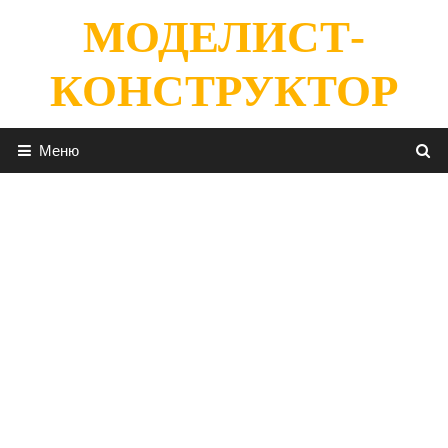
Перейти
МОДЕЛИСТ-
к
содержимому
КОНСТРУКТОР
Меню