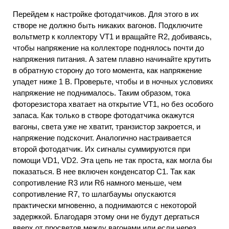
Перейдем к настройке фотодатчиков. Для этого в их
створе не должно быть никаких вагонов. Подключите
вольтметр к коллектору VT1 и вращайте R2, добиваясь,
чтобы напряжение на коллекторе поднялось почти до
напряжения питания. А затем плавно начинайте крутить
в обратную сторону до того момента, как напряжение
упадет ниже 1 В. Проверьте, чтобы и в ночных условиях
напряжение не поднималось. Таким образом, тока
фоторезистора хватает на открытие VТ1, но без особого
запаса. Как только в створе фотодатчика окажутся
вагоны, света уже не хватит, транзистор закроется, и
напряжение подскочит. Аналогично настраивается
второй фотодатчик. Их сигналы суммируются при
помощи VD1, VD2. Эта цепь не так проста, как могла бы
показаться. В нее включен конденсатор С1. Так как
сопротивление R3 или R6 намного меньше, чем
сопротивление R7, то шлагбаумы опускаются
практически мгновенно, а поднимаются с некоторой
задержкой. Благодаря этому они не будут дергаться
вверх от просветов между вагонами или если через