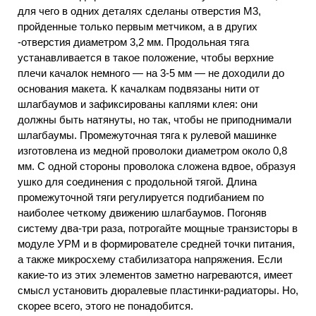
для чего в одних деталях сделаны отверстия М3,
пройденные только первым метчиком, а в других
-отверстия диаметром 3,2 мм. Продольная тяга
устанавливается в такое положение, чтобы верхние
плечи качалок немного — на 3-5 мм — не доходили до
основания макета. К качалкам подвязаны нити от
шлагбаумов и зафиксированы каплями клея: они
должны быть натянуты, но так, чтобы не приподнимали
шлагбаумы. Промежуточная тяга к рулевой машинке
изготовлена из медной проволоки диаметром около 0,8
мм. С одной стороны проволока сложена вдвое, образуя
ушко для соединения с продольной тягой. Длина
промежуточной тяги регулируется подгибанием по
наиболее четкому движению шлагбаумов. Погоняв
систему два-три раза, потрогайте мощные транзисторы в
модуле УРМ и в формирователе средней точки питания,
а также микросхему стабилизатора напряжения. Если
какие-то из этих элементов заметно нагреваются, имеет
смысл установить дюралевые пластинки-радиаторы. Но,
скорее всего, этого не понадобится.