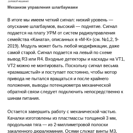
Механизм управления шлагбаумами
В итоге мы имеем четкий сигнал: низкий уровень —
опускание шлагбаумов, высокий — поднятие. Сигнал
подается на плату УРМ от систем радиоуправления
семейства «Каната», описанных в «М-К» (см. №1,2, 9-
2019). Модуль может быть любой модификации, даже
самой старой. Сигнал подается на левый по схеме
вывод R3 или R4. Входные детекторы и каскады на VТ1,
VТ2 можно не монтировать. Поскольку сигнал весьма
«размашистый» и поступает постоянно, чтобы мотор
привода не пытался вращаться и после крайнего
положения, выводы потенциометра механической
обратной связи следует подключить непосредственно к
шинам питания.
Остается завершить работу с механической частью.
Качалки изготовлены из пластмассы толщиной 3 мм,
продольная тяга — из 2-миллиметровой полоски
закаленного дюралюминия. Осями служат винты М3,