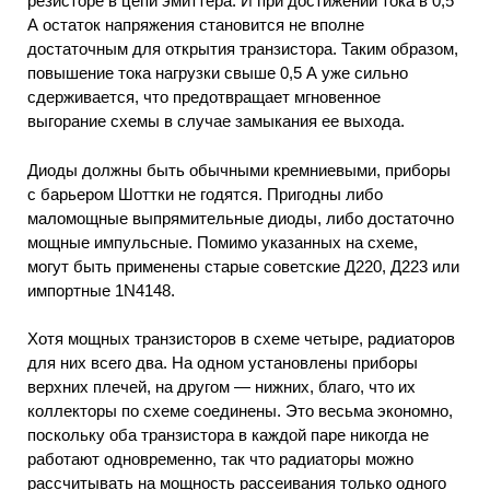
резисторе в цепи эмиттера. И при достижении тока в 0,5
А остаток напряжения становится не вполне
достаточным для открытия транзистора. Таким образом,
повышение тока нагрузки свыше 0,5 А уже сильно
сдерживается, что предотвращает мгновенное
выгорание схемы в случае замыкания ее выхода.
Диоды должны быть обычными кремниевыми, приборы
с барьером Шоттки не годятся. Пригодны либо
маломощные выпрямительные диоды, либо достаточно
мощные импульсные. Помимо указанных на схеме,
могут быть применены старые советские Д220, Д223 или
импортные 1N4148.
Хотя мощных транзисторов в схеме четыре, радиаторов
для них всего два. На одном установлены приборы
верхних плечей, на другом — нижних, благо, что их
коллекторы по схеме соединены. Это весьма экономно,
поскольку оба транзистора в каждой паре никогда не
работают одновременно, так что радиаторы можно
рассчитывать на мощность рассеивания только одного