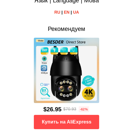
Язык | Language | Мова
RU
|
EN
|
UA
Рекомендуем
$26.95
$70.93
-62%
Купить на AliExpress