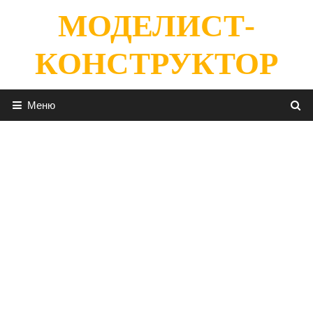
Перейти
МОДЕЛИСТ-
к
содержимому
КОНСТРУКТОР
Меню