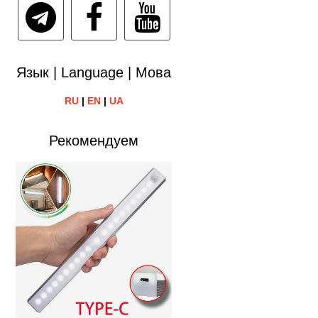
Язык | Language | Мова
RU
|
EN
|
UA
Рекомендуем