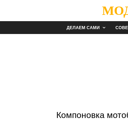
Перейти
МО
к
содержимому
ДЕЛАЕМ САМИ
СОВ
Компоновка мото