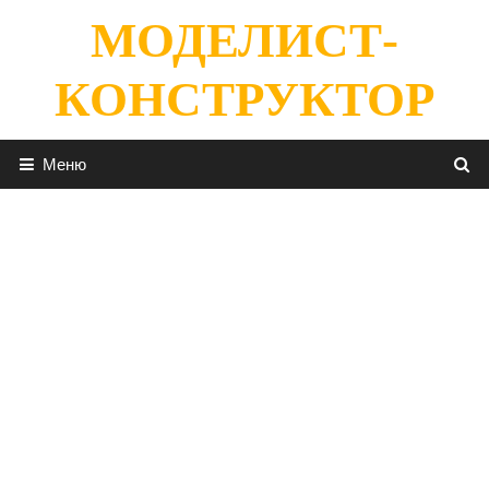
Перейти
МОДЕЛИСТ-
к
содержимому
КОНСТРУКТОР
Меню