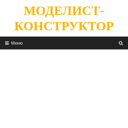
Перейти
МОДЕЛИСТ-
к
содержимому
КОНСТРУКТОР
Меню