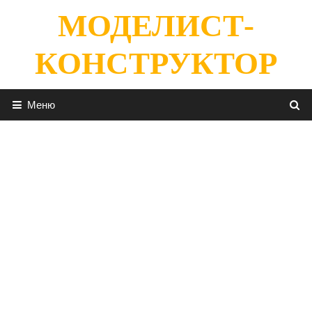
Перейти
МОДЕЛИСТ-
к
содержимому
КОНСТРУКТОР
Меню