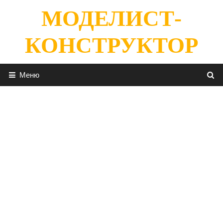
Перейти
МОДЕЛИСТ-
к
содержимому
КОНСТРУКТОР
Меню