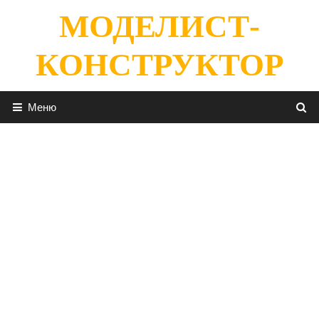
Перейти
МОДЕЛИСТ-
к
содержимому
КОНСТРУКТОР
Меню