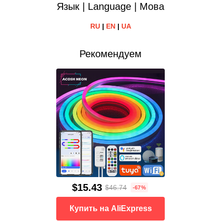
Язык | Language | Мова
RU
|
EN
|
UA
Рекомендуем
$15.43
$46.74
-67%
Купить на AliExpress