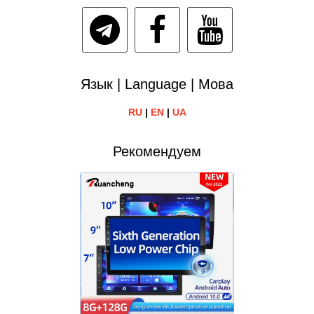
Язык | Language | Мова
RU
|
EN
|
UA
Рекомендуем