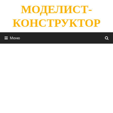
Перейти
МОДЕЛИСТ-
к
содержимому
КОНСТРУКТОР
Меню