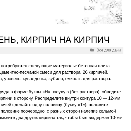
ЕНЬ, КИРПИЧ НА КИРПИЧ
Рубрики
Все для дачи
ья потребуются следующие материалы: бетонная плита
 цементно-песчаной смеси для раствора, 26 кирпичей.
, уровень, кувалдочка, зубило, емкость для раствора.
 ряда в форме буквы «Н» насухую (без раствора), обведите
ирпичи в сторону. Распределите внутри контура 10 — 12-мм
пичей сделайте одну половину (букву «Т»): положите
й половине поочередно, с разных сторон налепив кельмой
римкните два других кирпича так, чтобы был выдержан 10-мм