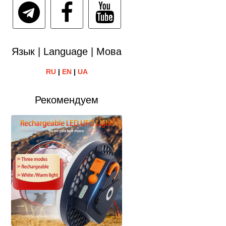
Язык | Language | Мова
RU
|
EN
|
UA
Рекомендуем