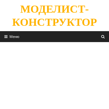
Перейти
МОДЕЛИСТ-
к
содержимому
КОНСТРУКТОР
Меню