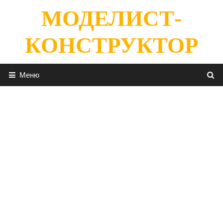
Перейти
МОДЕЛИСТ-
к
содержимому
КОНСТРУКТОР
Меню