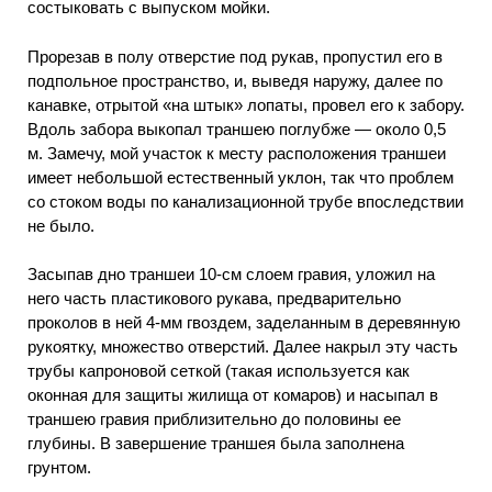
состыковать с выпуском мойки.
Прорезав в полу отверстие под рукав, пропустил его в
подпольное пространство, и, выведя наружу, далее по
канавке, отрытой «на штык» лопаты, провел его к забору.
Вдоль забора выкопал траншею поглубже — около 0,5
м. Замечу, мой участок к месту расположения траншеи
имеет небольшой естественный уклон, так что проблем
со стоком воды по канализационной трубе впоследствии
не было.
Засыпав дно траншеи 10-см слоем гравия, уложил на
него часть пластикового рукава, предварительно
проколов в ней 4-мм гвоздем, заделанным в деревянную
рукоятку, множество отверстий. Далее накрыл эту часть
трубы капроновой сеткой (такая используется как
оконная для защиты жилища от комаров) и насыпал в
траншею гравия приблизительно до половины ее
глубины. В завершение траншея была заполнена
грунтом.