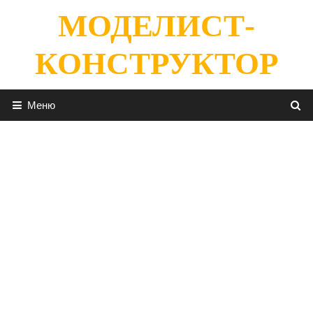
Перейти
МОДЕЛИСТ-
к
содержимому
КОНСТРУКТОР
Меню