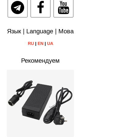
Язык | Language | Мова
RU
|
EN
|
UA
Рекомендуем