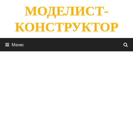
Перейти
МОДЕЛИСТ-
к
содержимому
КОНСТРУКТОР
Меню