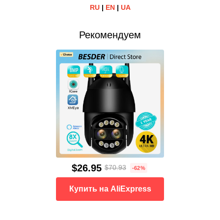
RU
|
EN
|
UA
Рекомендуем
$26.95
$70.93
-62%
Купить на AliExpress