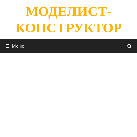
Перейти
МОДЕЛИСТ-
к
содержимому
КОНСТРУКТОР
Меню