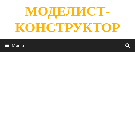
Перейти
МОДЕЛИСТ-
к
содержимому
КОНСТРУКТОР
Меню