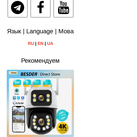
Язык | Language | Мова
RU
|
EN
|
UA
Рекомендуем