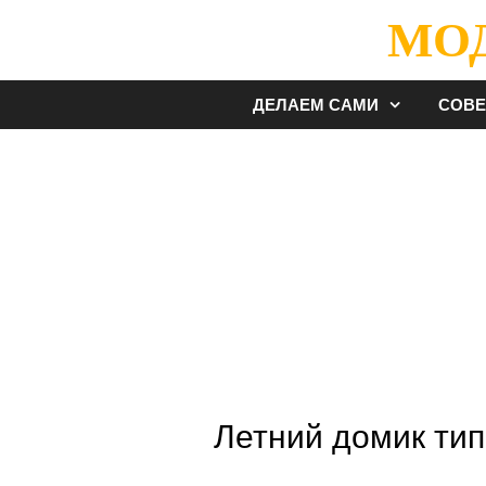
Перейти
МО
к
содержимому
ДЕЛАЕМ САМИ
СОВ
Летний домик тип