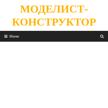
Перейти
МОДЕЛИСТ-
к
содержимому
КОНСТРУКТОР
Меню