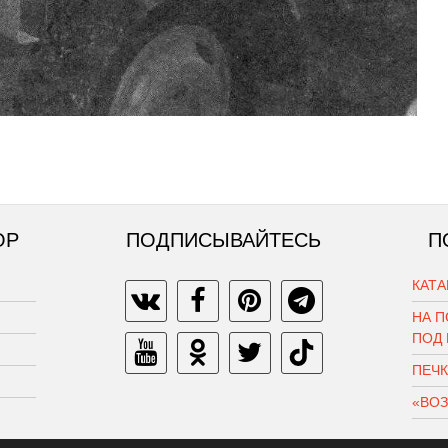
ОР
ПОДПИСЫВАЙТЕСЬ
П
КАТ
НА П
ПОД
ПЕЧ
«ВО