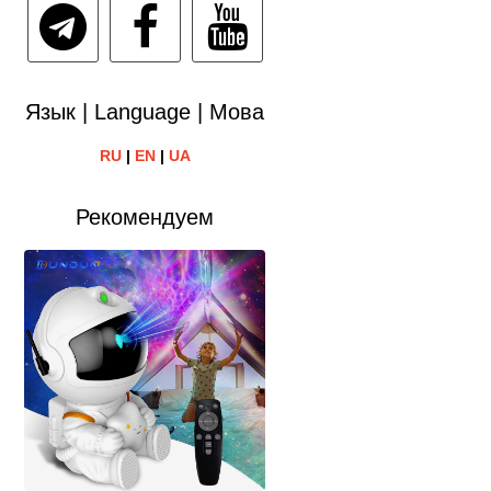
Язык | Language | Мова
RU
|
EN
|
UA
Рекомендуем