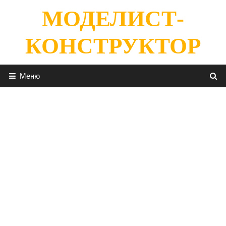
Перейти
МОДЕЛИСТ-
к
содержимому
КОНСТРУКТОР
Меню