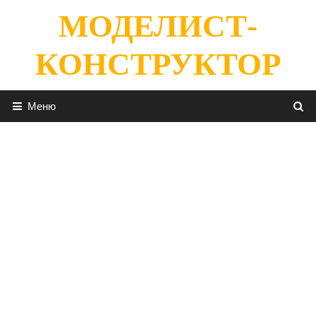
Перейти
МОДЕЛИСТ-
к
содержимому
КОНСТРУКТОР
Меню