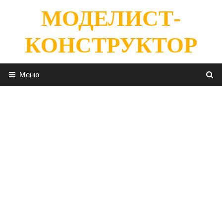
Перейти
МОДЕЛИСТ-
к
содержимому
КОНСТРУКТОР
Меню