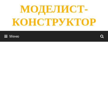
Перейти
МОДЕЛИСТ-
к
содержимому
КОНСТРУКТОР
Меню