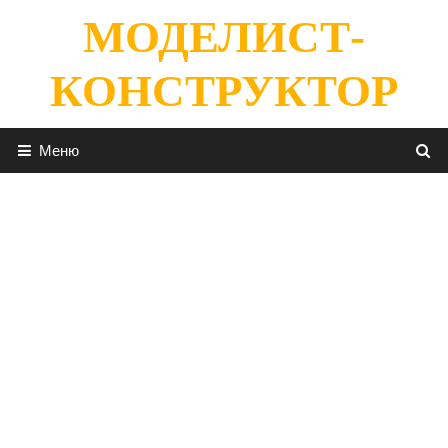
Перейти
МОДЕЛИСТ-
к
содержимому
КОНСТРУКТОР
Меню