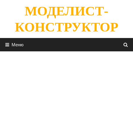
Перейти
МОДЕЛИСТ-
к
содержимому
КОНСТРУКТОР
Меню