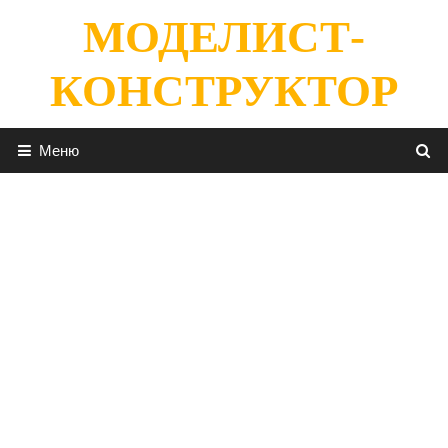
Перейти
МОДЕЛИСТ-
к
содержимому
КОНСТРУКТОР
Меню