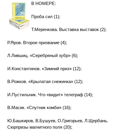
В НОМЕРЕ:
Проба сил (1);
Т.Меренкова. Выставка выставок (2);
Р.Яров. Второе призвание (4);
Л.Лившиц. «Серебряный зубр» (6);
И.Константинов. «Зимний приз» (12);
В.Рожков. «Крылатая снежинка» (12);
И.Пустильник. Что «видит» телеграф (14);
В.Масик. «Спутник комби» (16);
Ю.Башкиров, В.Бушуев, О.Григорьев, Л.Щербань.
Сюрпризы магнитного поля (20);